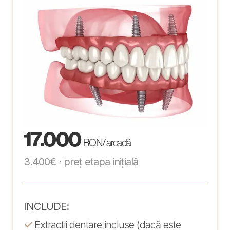
17.000
RON / arcadă
3.400€ · preț etapa inițială
INCLUDE:
✓
Extractii dentare incluse (dacă este