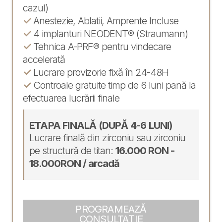
cazul)
✓
Anestezie, Ablatii, Amprente Incluse
✓
4 implanturi NEODENT® (Straumann)
✓
Tehnica A-PRF® pentru vindecare
accelerată
✓
Lucrare provizorie fixă în 24-48H
✓
Controale gratuite timp de 6 luni pană la
efectuarea lucrării finale
ETAPA FINALĂ (DUPĂ 4-6 LUNI)
Lucrare finală din zirconiu sau zirconiu
pe structură de titan:
16.000 RON -
18.000RON / arcadă
PROGRAMEAZĂ
CONSULTAȚIE