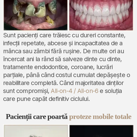
Sunt pacienți care trăiesc cu dureri constante,
infecții repetate, abcese și incapacitatea de a
mânca sau zâmbi fără rușine. De multe ori au
încercat ani la rând să salveze dinte cu dinte,
tratamente endodontice, coroane, lucrări
parțiale, până când costul cumulat depășește o
reabilitare completă. Când majoritatea dinților
sunt compromiși,
All-on-4 / All-on-6
e soluția
care pune capăt definitiv ciclului.
Pacienții care poartă
proteze mobile totale