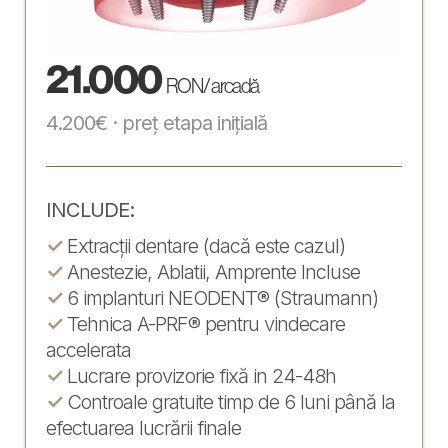
21.000
RON / arcadă
4.200€ · preț etapa inițială
INCLUDE:
✓
Extracții dentare (dacă este cazul)
✓
Anestezie, Ablatii, Amprente Incluse
✓
6 implanturi NEODENT® (Straumann)
✓
Tehnica A-PRF® pentru vindecare
accelerata
✓
Lucrare provizorie fixă in 24-48h
✓
Controale gratuite timp de 6 luni până la
efectuarea lucrării finale