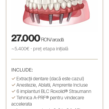
27.000
RON / arcadă
~5.400€ · preț etapa inițială
INCLUDE:
✓
Extracții dentare (dacă este cazul)
✓
Anestezie, Ablatii, Amprente Incluse
✓
6 implanturi BLC Roxolid® Straumann
✓
Tehnica A-PRF® pentru vindecare
accelerata