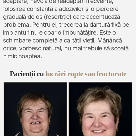
adaptare, nevoia de readaptări frecvente,
folosirea constantă a adezivilor și o pierdere
graduală de os (resorbție) care accentuează
problema. Pentru ei, trecerea la dantură fixă pe
implanturi nu e doar o îmbunătățire. Este o
schimbare completă a calității vieții. Mănâncă
orice, vorbesc natural, nu mai trebuie să scoată
nimic noaptea.
Pacienții cu
lucrări rupte sau fracturate