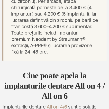
cu zirconiu). Per arcadă, etapa
chirurgicală pornește de la 3.400 € (4
implanturi) sau 4.200 € (6 implanturi), iar
lucrarea definitivă din zirconiu pe bară de
titan costă 3.600–4.200 € suplimentar.
Toate prețurile includ implanturi
premium Neodent by Straumann®,
extracții, A-PRF® și lucrarea provizorie
fixă la 24–48 ore.
Cine poate apela la
implanturile dentare All on 4 /
All on 6
Implanturile dentare
All on 4/6
sunt o soluție