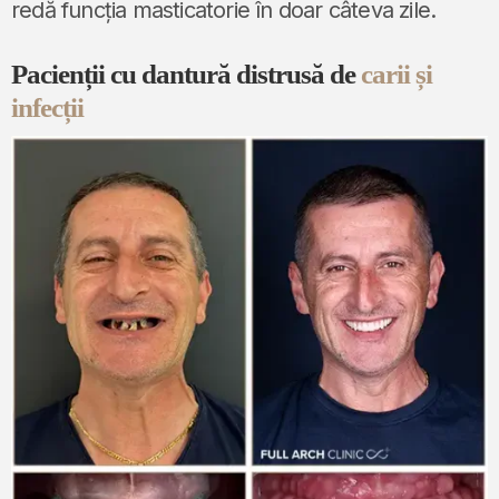
redă funcția masticatorie în doar câteva zile.
Pacienții cu dantură distrusă de
carii și
infecții