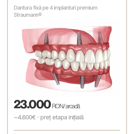
Dantura fixă pe 4 implanturi premium
Straumann®
23.000
RON / arcadă
~4.600€ · preț etapa inițială