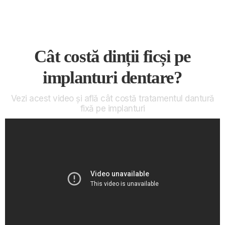
Cât costă dinții ficși pe
implanturi dentare?
Vezi acest video și află cât costă tratamentul dantură
fixă pe implanturi