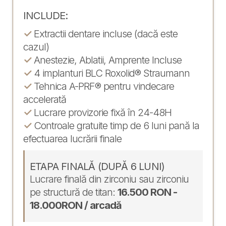
INCLUDE:
✓
Extractii dentare incluse (dacă este
cazul)
✓
Anestezie, Ablatii, Amprente Incluse
✓
4 implanturi BLC Roxolid® Straumann
✓
Tehnica A-PRF® pentru vindecare
accelerată
✓
Lucrare provizorie fixă în 24-48H
✓
Controale gratuite timp de 6 luni pană la
efectuarea lucrării finale
ETAPA FINALĂ (DUPĂ 6 LUNI)
Lucrare finală din zirconiu sau zirconiu
pe structură de titan:
16.500 RON -
18.000RON / arcadă