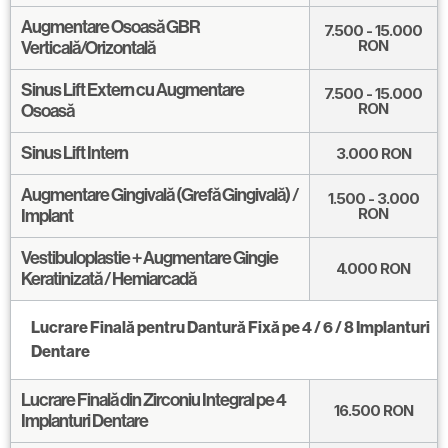
Augmentare Osoasă GBR
7.500 - 15.000
RON
Verticală/Orizontală
Sinus Lift Extern cu Augmentare
7.500 - 15.000
RON
Osoasă
Sinus Lift Intern
3.000
RON
Augmentare Gingivală (Grefă Gingivală) /
1.500 - 3.000
RON
Implant
Vestibuloplastie + Augmentare Gingie
4.000
RON
Keratinizată / Hemiarcadă
Lucrare Finală pentru Dantură Fixă pe 4 / 6 / 8 Implanturi
Dentare
Lucrare Finală din Zirconiu Integral pe 4
16.500
RON
Implanturi Dentare