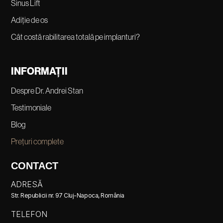
Sinus Lift
Adiție de os
Cât costă rabilitarea totală pe implanturi?
INFORMAȚII
Despre Dr. Andrei Stan
Testimoniale
Blog
Prețuri complete
CONTACT
ADRESĂ
Str. Republicii nr. 97 Cluj-Napoca, România
TELEFON