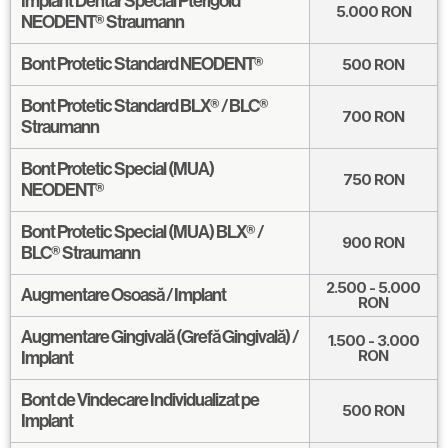
Implant Dentar Special Pterigoid
5.000
RON
NEODENT® Straumann
Bont Protetic Standard NEODENT®
500
RON
Bont Protetic Standard BLX® / BLC®
700
RON
Straumann
Bont Protetic Special (MUA)
750
RON
NEODENT®
Bont Protetic Special (MUA) BLX® /
900
RON
BLC® Straumann
2.500 - 5.000
Augmentare Osoasă / Implant
RON
Augmentare Gingivală (Grefă Gingivală) /
1.500 - 3.000
RON
Implant
Bont de Vindecare Individualizat pe
500
RON
Implant