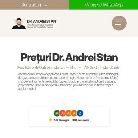
Suna acum →
Mesaj pe WhatsApp
Prețuri Dr. Andrei Stan
Reabilitări orale totale pe implanturi — All-on-4 | All-On-6 | Implant Dentar
Aceste onorarii reflectă angajamentul nostru absolut pentru excelență și rezultatele greu
de egalat pe care le obținem pentru pacienții noștri. Nu urmărim să fim „cei mai ieftini”,
ci să oferim tratamente predictibile, sigure și durabile, la un cost corect pentru pacient,
proporțional cu nivelul de expertiză, tehnologie și calitate implicate în fiecare etapă a
actului medical.
5.0 Google
308 recenzii