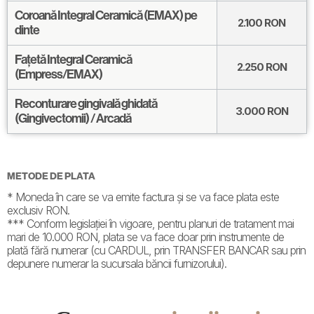
Coroană Integral Ceramică (EMAX) pe
2.100
RON
dinte
Fațetă Integral Ceramică
2.250
RON
(Empress/EMAX)
Reconturare gingivală ghidată
3.000
RON
(Gingivectomii) / Arcadă
METODE DE PLATA
* Moneda în care se va emite factura și se va face plata este
exclusiv RON.
*** Conform legislației în vigoare, pentru planuri de tratament mai
mari de 10.000 RON, plata se va face doar prin instrumente de
plată fără numerar (cu CARDUL, prin TRANSFER BANCAR sau prin
depunere numerar la sucursala băncii furnizorului).