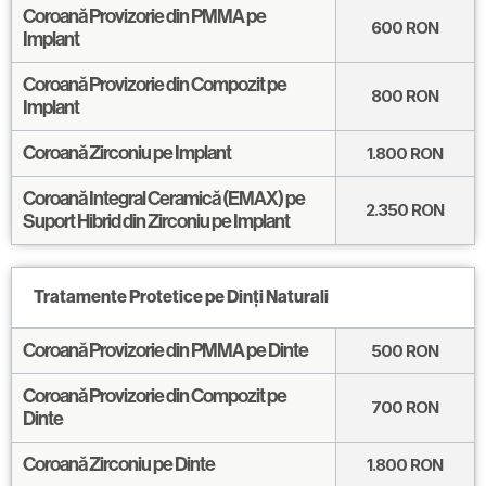
Coroană Provizorie din PMMA pe
600
RON
Implant
Coroană Provizorie din Compozit pe
800
RON
Implant
Coroană Zirconiu pe Implant
1.800
RON
Coroană Integral Ceramică (EMAX) pe
2.350
RON
Suport Hibrid din Zirconiu pe Implant
Tratamente Protetice pe Dinți Naturali
Coroană Provizorie din PMMA pe Dinte
500
RON
Coroană Provizorie din Compozit pe
700
RON
Dinte
Coroană Zirconiu pe Dinte
1.800
RON