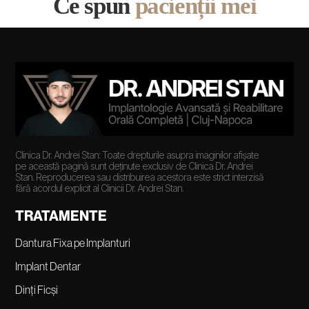
Ce spun
pacienții mei
Clinica Dr. Andrei Stan: Toate drepturile asupra imaginilor afișate
pe această pagină sunt deținute exclusiv de Clinica Dr. Andrei
Stan. Reproducerea sau distribuirea acestora este strict interzisă
fără acordul explicit al Clinicii Dr. Andrei Stan.
TRATAMENTE
Dantura Fixa pe Implanturi
Implant Dentar
Dinți Ficși