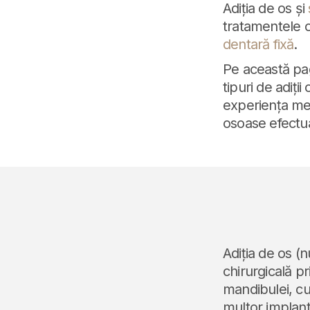
Adiția de os și
tratamentele c
dentară fixă
.
Pe această pag
tipuri de adiț
experiența mea
osoase efectu
Adiția de os (
chirurgicală p
mandibulei, cu
multor implant