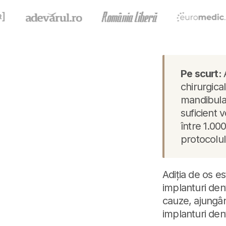
Pe scurt:
chirurgica
mandibular
suficient 
între 1.00
protocolul
Adiția de os e
implanturi dent
cauze, ajungâ
implanturi den