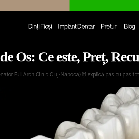
Dinți Ficși
Implant Dentar
Preturi
Blog
 de Os: Ce este, Preț, Rec
ator Full Arch Clinic Cluj-Napoca) îți explică pas cu pas tot