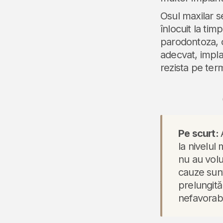
Osul maxilar s
înlocuit la ti
parodontoza, 
adecvat, impla
rezista pe ter
Pe scurt:
la nivelul
nu au volu
cauze sunt
prelungită
nefavorabi