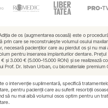
Adiția de os (augmentarea osoasă) este o procedur
lă prin care se reconstruiește volumul osului maxila
, necesară pacienților care au pierdut os și nu mai
volum pentru inserarea implanturilor dentare. Prețul 
0 € și 3.000 € (5.000–15.000 RON) și se realizează c
ui Prof. Dr. Istvan Urban, cu biomateriale premium G
ste o intervenție suplimentară, specifică tratamentel
are, pentru pacienții care au suferit resorbții osoas
nd să nu mai aibă volumul osos optim pentru un tr
tare.