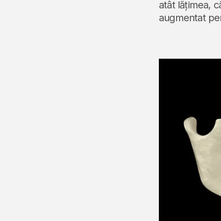
atât lățimea, c
augmentat pent