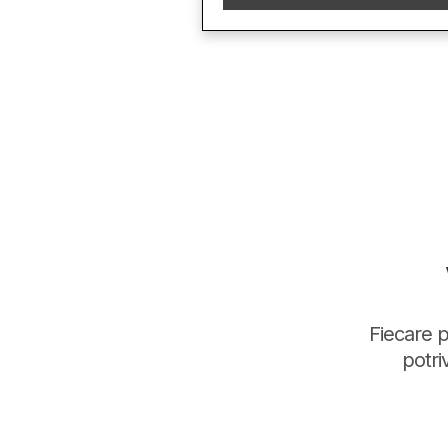
Fiecare pa
potri