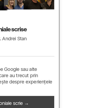
iale scrise
. Andrei Stan
pe Google sau alte
care au trecut prin
ește despre experiențele
oniale scrie →