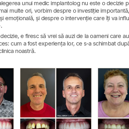
legerea unui medic implantolog nu este o decizie pe
mai multe ori, vorbim despre o investiție importantă,
 și emoțională, și despre o intervenție care îți va infl
.
o decizie, e firesc să vrei să auzi de la oameni care a
ces: cum a fost experiența lor, ce s-a schimbat dup
linica noastră.