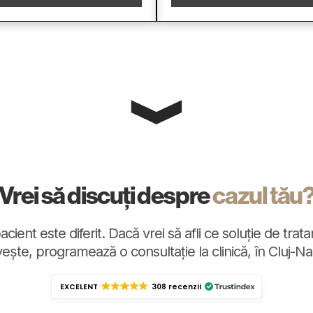
Vrei să discuți despre
cazul tău
cient este diferit. Dacă vrei să afli ce soluție de trat
vește, programează o consultație la clinică, în Cluj-N
EXCELENT
308 recenzii