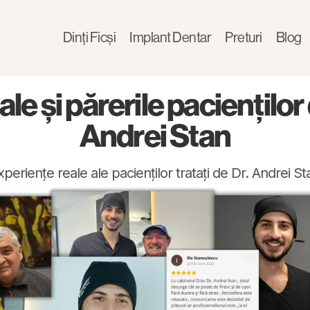
Dinți Ficși
Implant Dentar
Preturi
Blog
le și părerile pacienților
Andrei Stan
xperiențe reale ale pacienților tratați de Dr. Andrei St