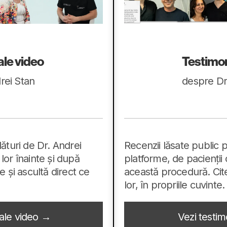
le video
Testimon
rei Stan
despre Dr
ături de Dr. Andrei
Recenzii lăsate public 
lor înainte și după
platforme, de pacienții 
e și ascultă direct ce
această procedură. Cit
lor, în propriile cuvinte.
iale video →
Vezi testim