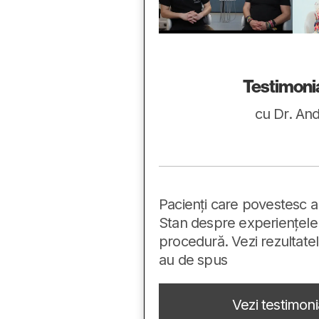
Testimonia
cu Dr. And
Pacienți care povestesc al
Stan despre experiențele 
procedură. Vezi rezultatel
au de spus
Vezi testimon