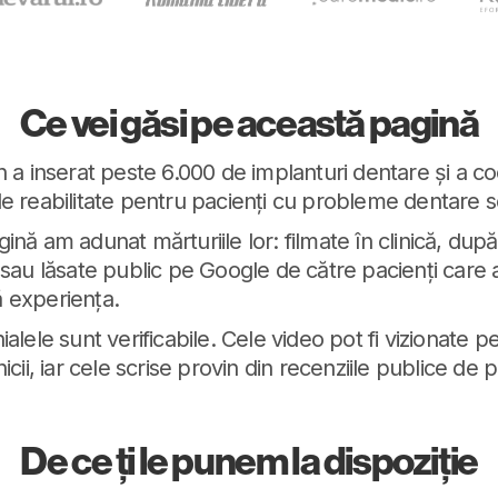
Ce vei găsi pe această pagină
n a inserat peste 6.000 de implanturi dentare și a 
e reabilitate pentru pacienți cu probleme dentare 
nă am adunat mărturiile lor: filmate în clinică, după 
 sau lăsate public pe Google de către pacienți care a
 experiența.
alele sunt verificabile. Cele video pot fi vizionate p
icii, iar cele scrise provin din recenziile publice de
De ce ți le punem la dispoziție