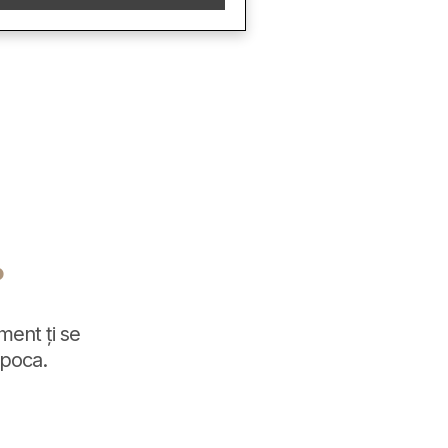
?
ament ți se
apoca.