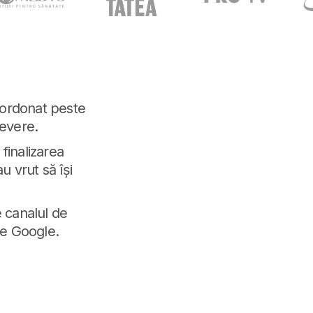
coordonat peste
severe.
finalizarea
u vrut să își
e canalul de
 pe Google.