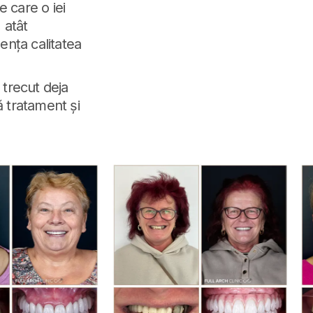
 care o iei
 atât
uența calitatea
u trecut deja
ă tratament și