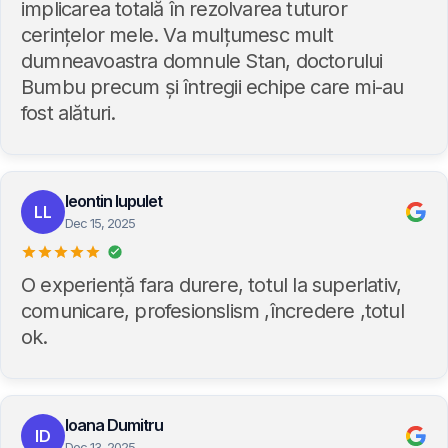
implicarea totală în rezolvarea tuturor
cerințelor mele. Va mulțumesc mult
dumneavoastra domnule Stan, doctorului
Bumbu precum și întregii echipe care mi-au
fost alături.
leontin lupulet
LL
Dec 15, 2025
O experiență fara durere, totul la superlativ,
comunicare, profesionslism ,încredere ,totul
ok.
Ioana Dumitru
ID
Dec 13, 2025