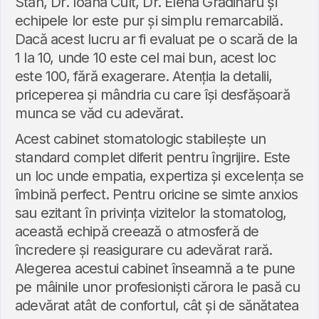
Stan, Dr. Ioana Cult, Dr. Elena Grădinaru și
echipele lor este pur și simplu remarcabilă.
Dacă acest lucru ar fi evaluat pe o scară de la
1 la 10, unde 10 este cel mai bun, acest loc
este 100, fără exagerare. Atenția la detalii,
priceperea și mândria cu care își desfășoară
munca se văd cu adevărat.
Acest cabinet stomatologic stabilește un
standard complet diferit pentru îngrijire. Este
un loc unde empatia, expertiza și excelența se
îmbină perfect. Pentru oricine se simte anxios
sau ezitant în privința vizitelor la stomatolog,
această echipă creează o atmosferă de
încredere și reasigurare cu adevărat rară.
Alegerea acestui cabinet înseamnă a te pune
pe mâinile unor profesioniști cărora le pasă cu
adevărat atât de confortul, cât și de sănătatea