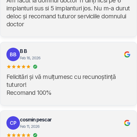
Am făcut la domnul doctor 11 dinți ficsi pe 6
implanturi sus si 5 implanturi jos. Nu m-a durut
deloc și recomand tuturor serviciile domnului
doctor
B B
BB
Feb 16, 2026
Felicitări și vă mulțumesc cu recunoștință
tuturor!
Recomand 100%
cosmin pescar
CP
Feb 11, 2026