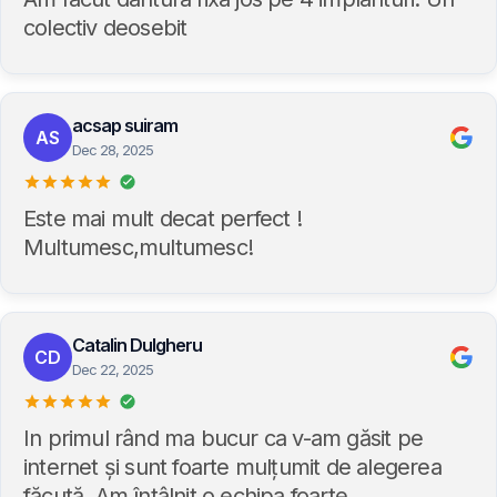
colectiv deosebit
acsap suiram
AS
Dec 28, 2025
Este mai mult decat perfect !
Multumesc,multumesc!
Catalin Dulgheru
CD
Dec 22, 2025
In primul rând ma bucur ca v-am găsit pe
internet și sunt foarte mulțumit de alegerea
făcută. Am întâlnit o echipa foarte