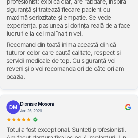
profesionist: explică clar, are răbdare, inspiră
siguranță și tratează fiecare pacient cu
maximă seriozitate și empatie. Se vede
experiența, pasiunea și dorința reală de a face
lucrurile la cel mai înalt nivel.
Recomand din toată inima această clinică
tuturor celor care caută calitate, respect și
servicii medicale de top. Cu siguranță voi
reveni și o voi recomanda ori de câte ori am
ocazia!
Dionisie Mosoni
DM
Jan 26, 2026
Totul a fost exceptional. Sunteti profesionisti.
Am facut dantura fixa jos pe 4 implanturi. Un