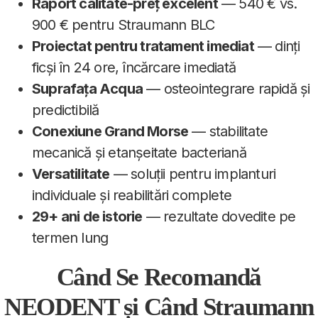
Raport calitate-preț excelent
— 540 € vs.
900 € pentru Straumann BLC
Proiectat pentru tratament imediat
— dinți
ficși în 24 ore, încărcare imediată
Suprafața Acqua
— osteointegrare rapidă și
predictibilă
Conexiune Grand Morse
— stabilitate
mecanică și etanșeitate bacteriană
Versatilitate
— soluții pentru implanturi
individuale și reabilitări complete
29+ ani de istorie
— rezultate dovedite pe
termen lung
Când Se Recomandă
NEODENT și Când Straumann