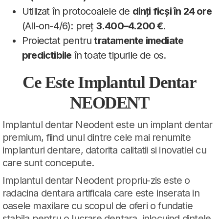
Utilizat în protocoalele de
dinți ficși în 24 ore
(All-on-4/6): preț
3.400–4.200 €
.
Proiectat pentru
tratamente imediate
predictibile
în toate tipurile de os.
Ce Este Implantul Dentar
NEODENT
Implantul dentar Neodent este un implant dentar
premium, fiind unul dintre cele mai renumite
implanturi dentare, datorita calitatii si inovatiei cu
care sunt concepute.
Implantul dentar Neodent propriu-zis este o
radacina dentara artificala care este inserata in
oasele maxilare cu scopul de oferi o fundatie
stabila pentru o lucrare dentara, inlocuind dintele