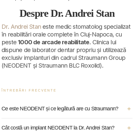
Despre Dr. Andrei Stan
Dr. Andrei Stan
este medic stomatolog specializat
în reabilitări orale complete în Cluj-Napoca, cu
peste
1000 de arcade reabilitate
. Clinica lui
dispune de laborator dentar propriu și utilizează
exclusiv implanturi din cadrul Straumann Group
(NEODENT și Straumann BLC Roxolid).
ÎNTREBĂRI FRECVENTE
+
Ce este NEODENT și ce legătură are cu Straumann?
NEODENT este un brand de implanturi dentare parte din
+
Cât costă un implant NEODENT la Dr. Andrei Stan?
Straumann Group, lider mondial în implantologie. A fost