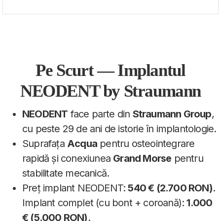
Pe Scurt — Implantul
NEODENT by Straumann
NEODENT
face parte din
Straumann Group
,
cu peste 29 de ani de istorie în implantologie.
Suprafața
Acqua
pentru osteointegrare
rapidă și conexiunea
Grand Morse
pentru
stabilitate mecanică.
Preț implant NEODENT:
540 € (2.700 RON)
.
Implant complet (cu bont + coroană):
1.000
€ (5.000 RON)
.