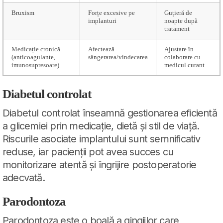
Bruxism
Forțe excesive pe
Guțieră de
implanturi
noapte după
tratament
Medicație cronică
Afectează
Ajustare în
(anticoagulante,
sângerarea/vindecarea
colaborare cu
imunosupresoare)
medicul curant
Diabetul controlat
Diabetul controlat înseamnă gestionarea eficientă
a glicemiei prin medicație, dietă și stil de viață.
Riscurile asociate implantului sunt semnificativ
reduse, iar pacienții pot avea succes cu
monitorizare atentă și îngrijire postoperatorie
adecvată.
Parodontoza
Parodontoza este o boală a gingiilor care