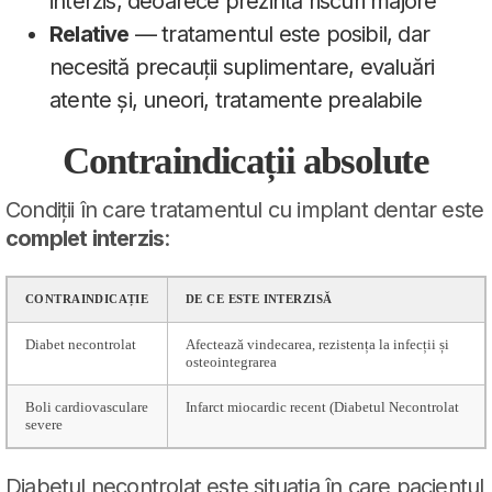
interzis, deoarece prezintă riscuri majore
Relative
— tratamentul este posibil, dar
necesită precauții suplimentare, evaluări
atente și, uneori, tratamente prealabile
Contraindicații absolute
Condiții în care tratamentul cu implant dentar este
complet interzis
:
CONTRAINDICAȚIE
DE CE ESTE INTERZISĂ
Diabet necontrolat
Afectează vindecarea, rezistența la infecții și
osteointegrarea
Boli cardiovasculare
Infarct miocardic recent (Diabetul Necontrolat
severe
Diabetul necontrolat este situația în care pacientul