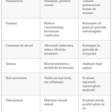
Parodontoza
Inflamație, pierdere
Tratarea
osoasă
parodontozei
înainte de
inserare
Fumatul
Reduce
Renunțare cel
vascularizația,
puțin pe perioada
încetinește
osteoinegrării
vindecarea
Consumul de alcool
Afectează vindecarea,
Renunțare în
reduce eficiența
perioada de
anesteziei
recuperare
Sarcina
Riscuri anestezice,
Amânare după
modificări hormonale
naștere
Boli autoimune
Vindecare mai lentă,
Evaluare
risc inflamație
riguroasă,
supraveghere
medicală
Osteoporoza
Densitate osoasă
Evaluare atentă,
redusă
posibil adiție de
os