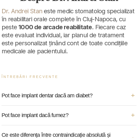
Dr. Andrei Stan
este medic stomatolog specializat
în reabilitari orale complete în Cluj-Napoca, cu
peste
1000 de arcade reabilitate
. Fiecare caz
este evaluat individual, iar planul de tratament
este personalizat ținând cont de toate condițiile
medicale ale pacientului.
ÎNTREBĂRI FRECVENTE
+
Pot face implant dentar dacă am diabet?
Depinde. Diabetul necontrolat este o contraindicație
+
Pot face implant dacă fumez?
absolută — tratamentul nu se poate face. Diabetul controlat
(glicemie în limite normale prin medicație și dietă) este o
Da, dar fumatul reduce rata de succes cu aproximativ 15%.
Ce este diferența între contraindicație absolută și
contraindicație relativă — implantul este posibil cu
Recomandăm renunțarea la fumat cel puțin pe perioada de