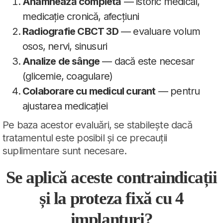
Anamnează completă
— istoric medical,
medicație cronică, afecțiuni
Radiografie CBCT 3D
— evaluare volum
osos, nervi, sinusuri
Analize de sânge
— dacă este necesar
(glicemie, coagulare)
Colaborare cu medicul curant
— pentru
ajustarea medicației
Pe baza acestor evaluări, se stabilește dacă
tratamentul este posibil și ce precauții
suplimentare sunt necesare.
Se aplică aceste contraindicații
și la proteza fixă cu 4
implanturi?