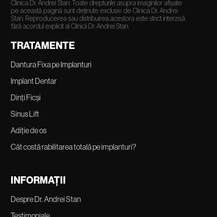
Clinica Dr. Andrei Stan: Toate drepturile asupra imaginilor afișate
pe această pagină sunt deținute exclusiv de Clinica Dr. Andrei
Stan. Reproducerea sau distribuirea acestora este strict interzisă
fără acordul explicit al Clinicii Dr. Andrei Stan.
TRATAMENTE
Dantura Fixa pe Implanturi
Implant Dentar
Dinți Ficși
Sinus Lift
Adiție de os
Cât costă rabilitarea totală pe implanturi?
INFORMAȚII
Despre Dr. Andrei Stan
Testimoniale